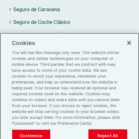
Seguro de Camper
Seguro de Caravana
Seguro de Coche Clásico
Seguro de Moto Clásica
Cookies
You will see this message only once: This website stores
cookies and similar technologies on your computer or
ZALBA-CALDÚ BY AON
mobile device. Third parties that we contract with may
have access to some of your cookie data. We use
cookies to enrich your experience, remember your
Seguros
preferences, and help us understand how the website is
being used. Your browser has received all optional and
Sobre nosotros
required cookies used on this website. Cookies may
continue to collect and share data until you remove them
Zona de Clientes
from your browser. If you choose to reject cookies, the
website will stop serving cookies to your browser unless
Contacto
you later accept them. For more information, please click
“Customize” to visit our Preference Center.
Blog de Zalba-Caldú By Aon
Customize
Reject All