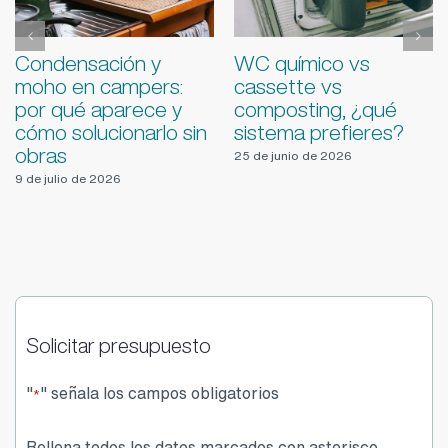
uímico vs
Agua potable en ruta
Errore
ette vs
con la camper: filtros,
placa
osting, ¿qué
potabilización,
camp
ema prefieres?
limpieza de depósitos
evitar
y prevención de
junio de 2026
5 de ago
malos olores
18 de junio de 2026
Solicitar presupuesto
"
" señala los campos obligatorios
*