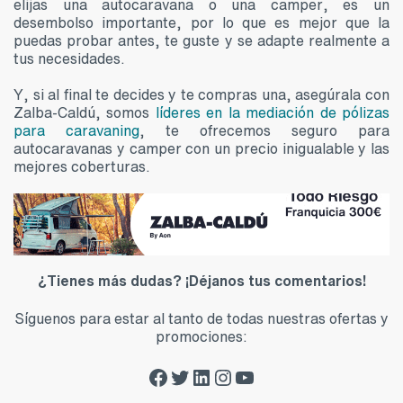
elijas una autocaravana o una camper, es un
desembolso importante, por lo que es mejor que la
puedas probar antes, te guste y se adapte realmente a
tus necesidades.
Y, si al final te decides y te compras una, asegúrala con
Zalba-Caldú, somos
líderes en la mediación de pólizas
para caravaning
, te ofrecemos seguro para
autocaravanas y camper con un precio inigualable y las
mejores coberturas.
¿Tienes más dudas? ¡Déjanos tus comentarios!
Síguenos para estar al tanto de todas nuestras ofertas y
promociones:
Facebook Zalba-Caldú
Twitter Zalba-Caldú
LinkedIn Zalba-Caldú
Instagram Zalba-Caldú
YouTube Zalba-Caldú