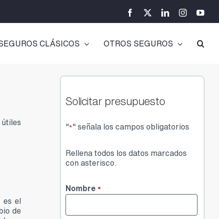
Facebook
X
LinkedIn
Instagram
You
SEGUROS CLÁSICOS
OTROS SEGUROS
Solicitar presupuesto
útiles
"
" señala los campos obligatorios
*
Rellena todos los datos marcados
con asterisco.
Nombre
*
 es el
bio de