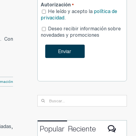
Autorización
*
He leído y acepto la
política de
privacidad
.
Desea
Deseo recibir información sobre
publicidad
novedades y promociones
a. Con
rmación
Buscar:
iadas,
Comen
Popular
Reciente