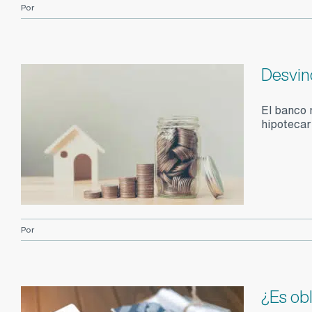
Por
Desvin
El banco 
hipotecar
Por
¿Es obl