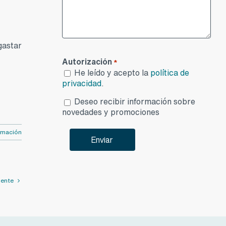
gastar
Autorización
*
He leído y acepto la
política de
privacidad
.
Desea
Deseo recibir información sobre
publicidad
novedades y promociones
rmación
iente