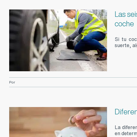
Las se
coche
Si tu co
suerte, al
Por
Difere
La difere
en determ