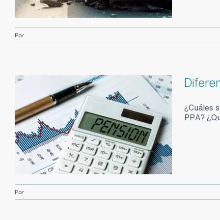
Por
Difere
¿Cuáles s
PPA? ¿Qué
Por