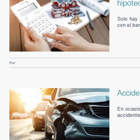
hipote
Solo hay 
con el ba
Por
Acciden
En ocasio
accidente 