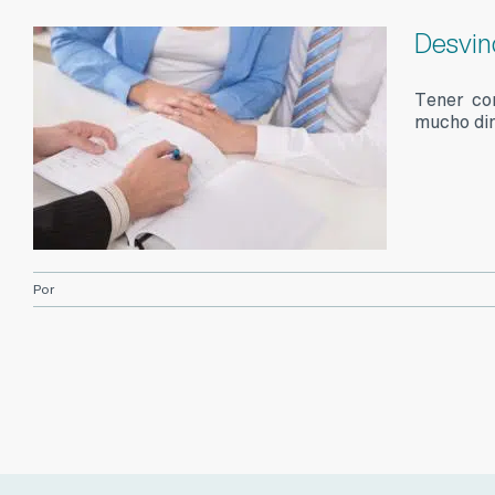
Desvin
Tener co
mucho din
Por