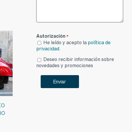
Autorización
*
He leído y acepto la
política de
privacidad
.
Desea
Deseo recibir información sobre
publicidad
novedades y promociones
oche
Estafas frecuentes en
Pintura
compraventa de clásicos:
repint
VIN clonado,
conserv
documentación falsa,
repinta