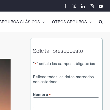
Facebook
X
LinkedIn
Instagram
You
SEGUROS CLÁSICOS
OTROS SEGUROS
Solicitar presupuesto
"
" señala los campos obligatorios
*
Rellena todos los datos marcados
con asterisco.
Nombre
*