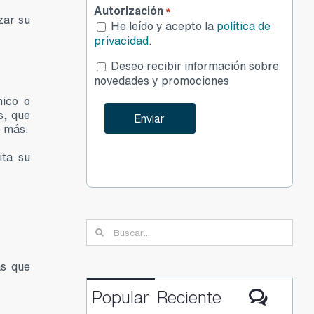
Autorización
*
zar su
He leído y acepto la
política de
privacidad
.
Desea
Deseo recibir información sobre
publicidad
novedades y promociones
nico o
s, que
o más.
ita su
Buscar:
as que
Comen
Popular
Reciente