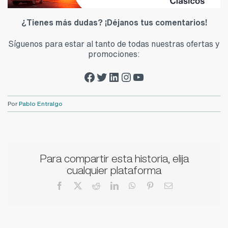
¿Tienes más dudas? ¡Déjanos tus comentarios!
Síguenos para estar al tanto de todas nuestras ofertas y
promociones:
Facebook Zalba-Caldú
Twitter Zalba-Caldú
LinkedIn Zalba-Caldú
Instagram Zalba-Caldú
Youtube Zalba-Caldú
Por
Pablo Entralgo
Para compartir esta historia, elija
cualquier plataforma
Facebook
X
Reddit
LinkedIn
WhatsApp
Pinterest
Correo
electrónico