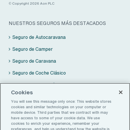
Preferencias de Cookies
© Copyright 2026 Aon PLC
NUESTROS SEGUROS MÁS DESTACADOS
Seguro de Autocaravana
Seguro de Camper
Seguro de Caravana
Seguro de Coche Clásico
Seguro de Moto Clásica
Cookies
You will see this message only once: This website stores
cookies and similar technologies on your computer or
mobile device. Third parties that we contract with may
ZALBA-CALDÚ BY AON
have access to some of your cookie data. We use
cookies to enrich your experience, remember your
Seguros
preferences, and help us understand how the website is