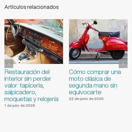
Artículos relacionados
Cómo transportar un
Estafas frecuentes
coche clásico con
en compraventa de
seguridad: remolques,
clásicos: VIN clonado,
anclajes y requisitos
documentación falsa,
legales
‘matching’ inventado
y cómo evitarlas
15 de junio de 2026
29 de julio de 2026