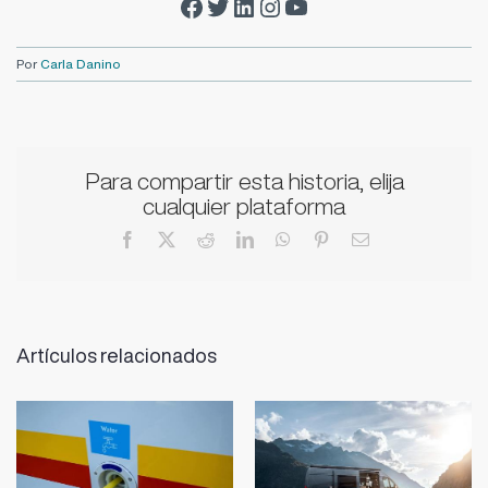
Facebook Zalba-Caldú
Twitter Zalba-Caldú
LinkedIn Zalba-Caldú
Instagram Zalba-Caldú
YouTube Zalba-Caldú
Por
Carla Danino
Para compartir esta historia, elija
cualquier plataforma
Facebook
X
Reddit
LinkedIn
WhatsApp
Pinterest
Correo
electrónico
Artículos relacionados