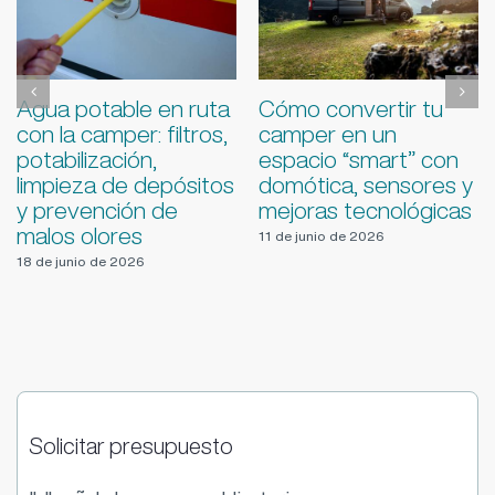
Guía de
Conducción en
supervivencia para
puertos y descensos
viajar en
con autocaravana:
autocaravana y
freno motor,
camper con mal
temperaturas,
tiempo
marchas y seguridad
4 de junio de 2026
22 de julio de 2026
Solicitar presupuesto