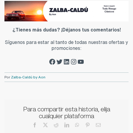
¿Tienes más dudas? ¡Déjanos tus comentarios!
Síguenos para estar al tanto de todas nuestras ofertas y
promociones:
Facebook Zalba-Caldú
Twitter Zalba-Caldú
LinkedIn Zalba-Caldú
Instagram Zalba-Caldú
Youtube Zalba-Caldú
Por
Zalba-Caldú by Aon
Para compartir esta historia, elija
cualquier plataforma
Facebook
X
Reddit
LinkedIn
WhatsApp
Pinterest
Correo
electrónico