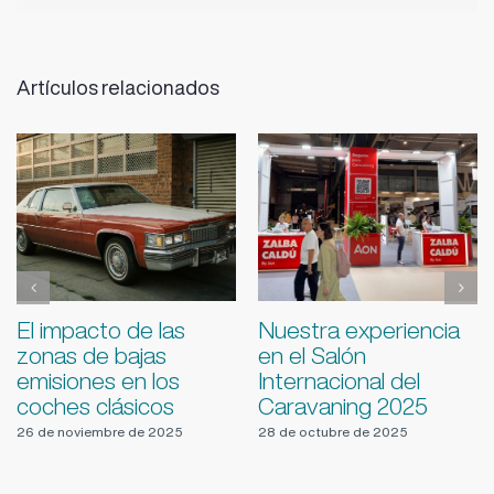
Artículos relacionados
Claves para elegir el
Condensación y
mejor seguro para tu
moho en campers:
moto clásica
por qué aparece y
cómo solucionarlo sin
1 de octubre de 2025
obras
9 de julio de 2026