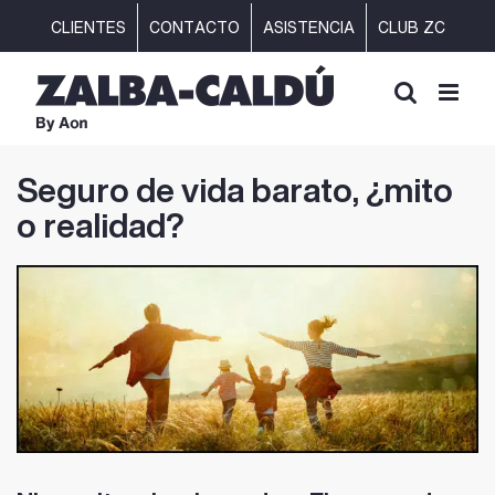
Saltar
CLIENTES
CONTACTO
ASISTENCIA
CLUB ZC
al
contenido
Seguro de vida barato, ¿mito
o realidad?