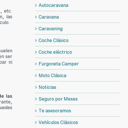
Autocaravana
, etc.
n, las
Caravana
culo.
Caravaning
Coche Clásico
suelen
Coche eléctrico
en ser
par ni
Furgoneta Camper
Moto Clásica
Noticias
de las
Seguro por Meses
rante,
Puedes
Te asesoramos
Vehículos Clásicos