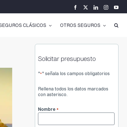
Facebook
X
LinkedIn
Instagram
You
SEGUROS CLÁSICOS
OTROS SEGUROS
Solicitar presupuesto
"
" señala los campos obligatorios
*
Rellena todos los datos marcados
con asterisco.
Nombre
*