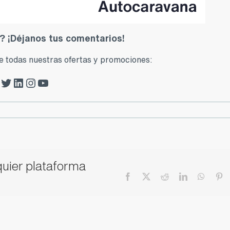
 ¡Déjanos tus comentarios!
de todas nuestras ofertas y promociones:
k Zalba-Caldú
Twitter Zalba-Caldú
LinkedIn Zalba-Caldú
Instagram Zalba-Caldú
YouTube Zalba-Caldú
lquier plataforma
Facebook
X
Reddit
LinkedIn
Whats
Pi