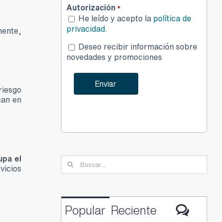
Autorización
*
He leído y acepto la
política de
privacidad
.
mente,
Desea
Deseo recibir información sobre
publicidad
novedades y promociones
riesgo
can en
upa el
Buscar:
vicios
Comen
Popular
Reciente