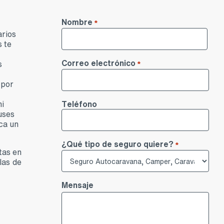
Nombre
*
arios
s te
Nombre
Correo electrónico
s
*
 por
Teléfono
ni
uses
ca un
¿Qué tipo de seguro quiere?
*
tas en
las de
Mensaje