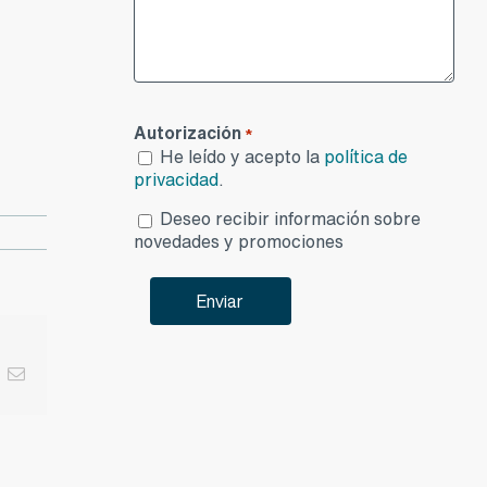
Autorización
*
He leído y acepto la
política de
privacidad
.
Desea
Deseo recibir información sobre
publicidad
novedades y promociones
App
nterest
Correo
electrónico