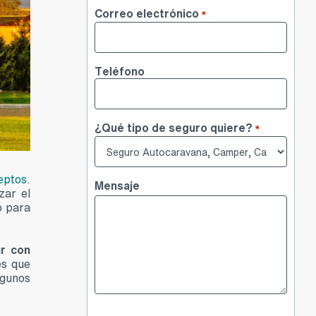
Nombre
Correo electrónico
*
Teléfono
¿Qué tipo de seguro quiere?
*
eptos
.
Mensaje
ar el
o para
r con
es que
lgunos