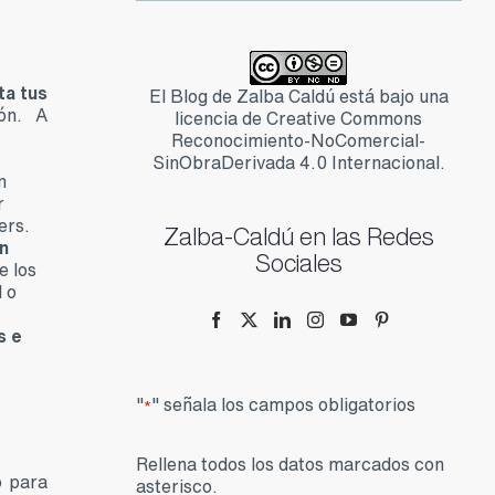
ta tus
El Blog de Zalba Caldú está bajo una
ón. A
licencia de Creative Commons
Reconocimiento-NoComercial-
SinObraDerivada 4.0 Internacional.
n
r
ers.
Zalba-Caldú en las Redes
n
Sociales
e los
 o
s e
"
" señala los campos obligatorios
*
Rellena todos los datos marcados con
o para
asterisco.