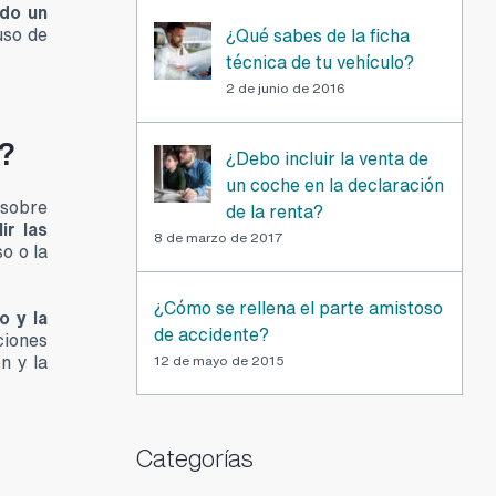
ndo un
uso de
¿Qué sabes de la ficha
técnica de tu vehículo?
2 de junio de 2016
?
¿Debo incluir la venta de
un coche en la declaración
 sobre
de la renta?
ir las
8 de marzo de 2017
o o la
¿Cómo se rellena el parte amistoso
o y la
de accidente?
ciones
n y la
12 de mayo de 2015
Categorías