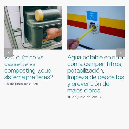
Cómo convertir tu
Errores al instalar
camper en un
placas solares en
espacio “smart” con
campers y cómo
domótica, sensores y
evitarlos
mejoras tecnológicas
5 de agosto de 2026
11 de junio de 2026