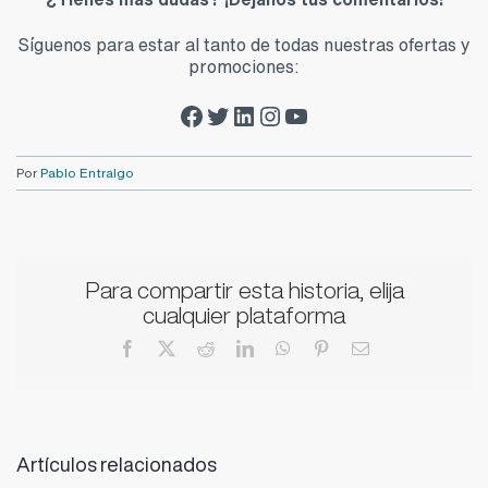
Síguenos para estar al tanto de todas nuestras ofertas y
promociones:
Facebook Zalba-Caldú
Twitter Zalba-Caldú
LinkedIn Zalba-Caldú
Instagram Zalba-Caldú
YouTube Zalba-Caldú
Por
Pablo Entralgo
Para compartir esta historia, elija
cualquier plataforma
Facebook
X
Reddit
LinkedIn
WhatsApp
Pinterest
Correo
electrónico
Artículos relacionados