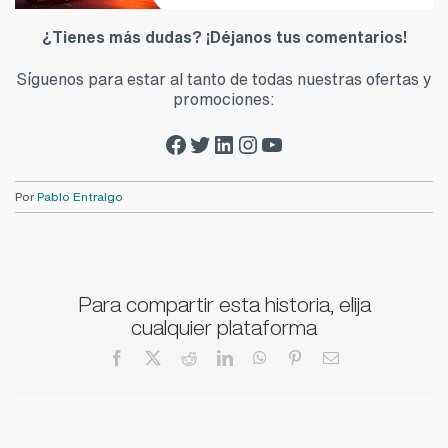
¿Tienes más dudas? ¡Déjanos tus comentarios!
Síguenos para estar al tanto de todas nuestras ofertas y
promociones:
Facebook Zalba-Caldú
Twitter Zalba-Caldú
LinkedIn Zalba-Caldú
Instagram Zalba-Caldú
Youtube Zalba-Caldú
Por
Pablo Entralgo
Para compartir esta historia, elija
cualquier plataforma
Facebook
X
Reddit
LinkedIn
WhatsApp
Pinterest
Correo
electrónico