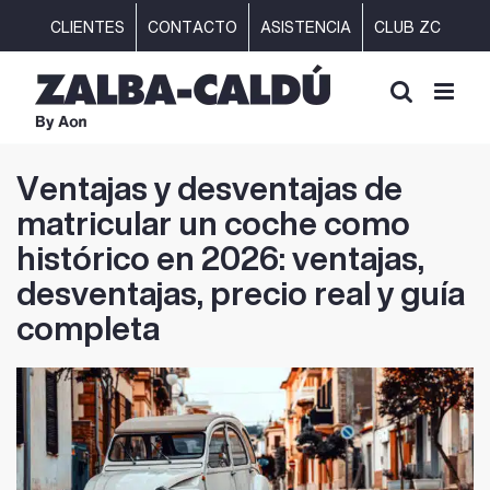
Saltar
CLIENTES
CONTACTO
ASISTENCIA
CLUB ZC
al
contenido
Ventajas y desventajas de
matricular un coche como
histórico en 2026: ventajas,
desventajas, precio real y guía
completa