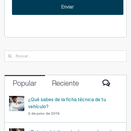
Buscar:
Comen
Popular
Reciente
¿Qué sabes de la ficha técnica de tu
vehículo?
2 de junio de 2016