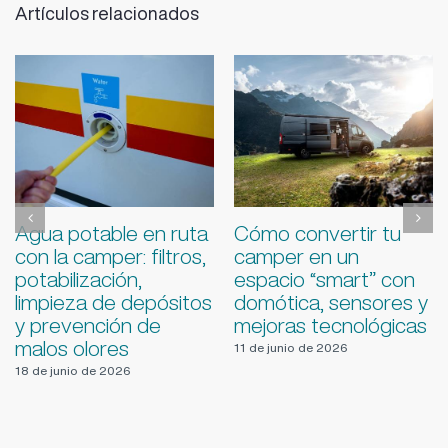
Artículos relacionados
Guía de
Conducción en
supervivencia para
puertos y descensos
viajar en
con autocaravana:
autocaravana y
freno motor,
camper con mal
temperaturas,
tiempo
marchas y seguridad
4 de junio de 2026
22 de julio de 2026