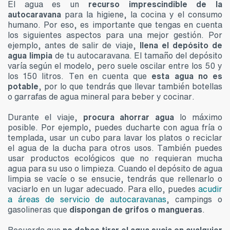
El agua es un
recurso imprescindible de la
autocaravana
para la higiene, la cocina y el consumo
humano. Por eso, es importante que tengas en cuenta
los siguientes aspectos para una mejor gestión. Por
ejemplo, antes de salir de viaje,
llena el depósito de
agua limpia
de tu autocaravana. El tamaño del depósito
varía según el modelo, pero suele oscilar entre los 50 y
los 150 litros. Ten en cuenta que
esta agua no es
potable
, por lo que tendrás que llevar también botellas
o garrafas de agua mineral para beber y cocinar.
Durante el viaje,
procura ahorrar agua
lo máximo
posible. Por ejemplo, puedes ducharte con agua fría o
templada, usar un cubo para lavar los platos o reciclar
el agua de la ducha para otros usos. También puedes
usar productos ecológicos que no requieran mucha
agua para su uso o limpieza. Cuando el depósito de agua
limpia se vacíe o se ensucie, tendrás que rellenarlo o
vaciarlo en un lugar adecuado. Para ello, puedes
acudir
a áreas de servicio de autocaravanas
, campings o
gasolineras que
dispongan de grifos o mangueras
.
Recuerda que
no debes tirar el agua sucia en cualquier