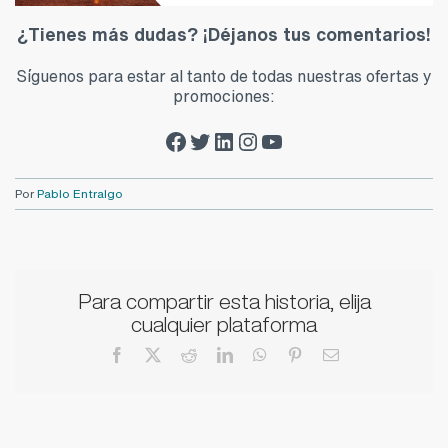
¿Tienes más dudas? ¡Déjanos tus comentarios!
Síguenos para estar al tanto de todas nuestras ofertas y
promociones:
Facebook Zalba-Caldú
Twitter Zalba-Caldú
LinkedIn Zalba-Caldú
Instagram Zalba-Caldú
YouTube Zalba-Caldú
Por
Pablo Entralgo
Para compartir esta historia, elija
cualquier plataforma
Facebook
X
Reddit
LinkedIn
WhatsApp
Pinterest
Correo
electrónico