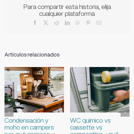
Para compartir esta historia, elija
cualquier plataforma
Facebook
X
Reddit
LinkedIn
WhatsApp
Pinterest
Correo
electrónico
Artículos relacionados
Agua potable en ruta
Errores al instalar
con la camper: filtros,
placas solares en
potabilización,
campers y cómo